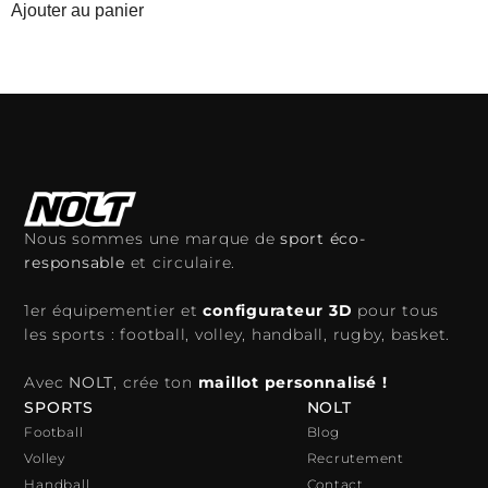
Ajouter au panier
Nous sommes une marque de
sport éco-
responsable
et circulaire.
1er équipementier et
configurateur 3D
pour tous
les sports : football, volley, handball, rugby, basket.
Avec
NOLT
, crée ton
maillot personnalisé !
SPORTS
NOLT
Football
Blog
Volley
Recrutement
Handball
Contact