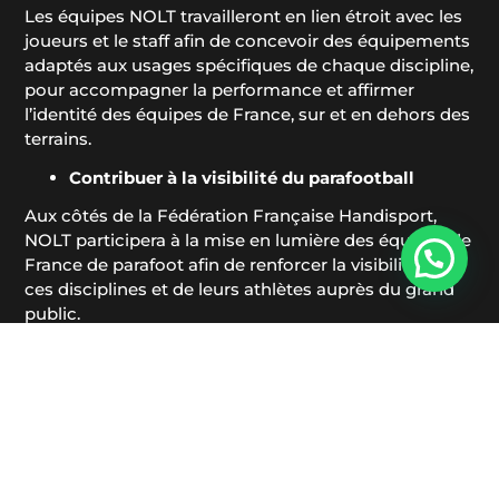
Les équipes NOLT travailleront en lien étroit avec les
joueurs et le staff afin de concevoir des équipements
adaptés aux usages spécifiques de chaque discipline,
pour accompagner la performance et affirmer
l’identité des équipes de France, sur et en dehors des
terrains.
Contribuer à la visibilité du parafootball
Aux côtés de la Fédération Française Handisport,
NOLT participera à la mise en lumière des équipes de
France de parafoot afin de renforcer la visibilité de
ces disciplines et de leurs athlètes auprès du grand
public.
Soutenir le développement de la pratique
Des dispositifs dédiés seront proposés aux clubs
amateurs affiliés, sous forme d’avantages et de
remises, afin de faciliter l’accès à l’équipement et
d’accompagner le développement du parafootball
sur le territoire.