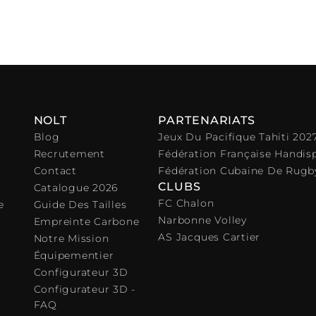
Ajouter au panier
NOLT
PARTENARIATS
Blog
Jeux Du Pacifique Tahiti 202
Recrutement
Fédération Française Handis
Contact
Fédération Cubaine De Rugb
CLUBS
Catalogue 2026
FC Chalon
e
Guide Des Tailles
Narbonne Volley
Empreinte Carbone
AS Jacques Cartier
Notre Mission
Équipementier
Configurateur 3D
Configurateur 3D -
FAQ