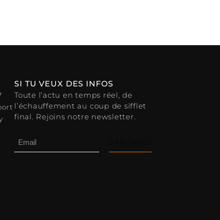
SI TU VEUX DES INFOS
Toute l’actu en temps réel, de
7
l’échauffement au coup de sifflet
port
final. Rejoins notre newsletter.
y
S'ABONNER