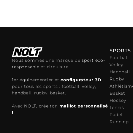
Ajouter au panier
SPORTS
Football
Nous sommes une marque de
sport éco-
Volley
responsable
et circulaire.
Handball
Rugby
1er équipementier et
configurateur 3D
Athlétism
pour tous les sports : football, volley,
handball, rugby, basket.
Basket
Hockey
Avec
NOLT
, crée ton
maillot personnalisé
Tennis
!
Padel
Running