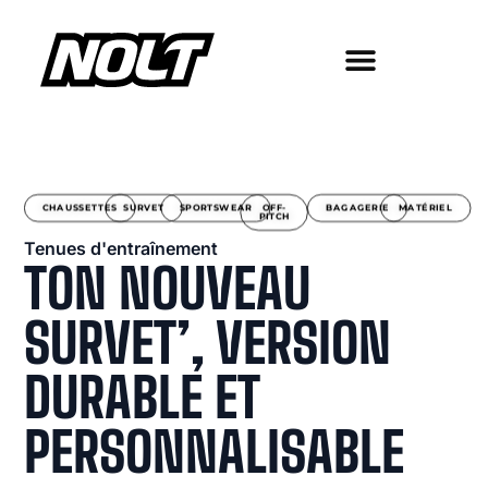
CHAUSSETTES
SURVET
SPORTSWEAR
OFF-
BAGAGERIE
MATÉRIEL
PITCH
Tenues d'entraînement
TON NOUVEAU
SURVET’, VERSION
DURABLE ET
PERSONNALISABLE