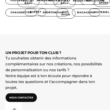
RUGBY
E-
FOOTBALL
HANDBALL
RAQUETTES
ATHLÉTISME
VOLLEY
BASKET
SPORT
BALL
BALL
SURVET
MATERIEL
OFF-
BAGAGERIE
SPORTSWEAR
CHAUSSETTES
PITCH
UN PROJET POUR TON CLUB ?
Tu souhaites obtenir des informations
complémentaires sur nos créations, nos possibilités
de personnalisation ou nos tarifs ?
Notre équipe est à ton écoute pour répondre à
toutes tes questions et t’accompagner dans ton
projet.
NOUS CONTACTER