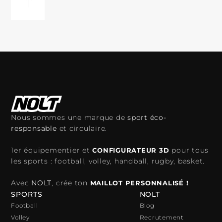
Nous sommes une marque de
sport éco-
responsable
et circulaire.
1er équipementier et
pour tous
CONFIGURATEUR 3D
les sports : football, volley, handball, rugby, basket.
Avec
NOLT
, crée ton
MAILLOT PERSONNALISÉ !
SPORTS
NOLT
Football
Blog
Volley
Recrutement