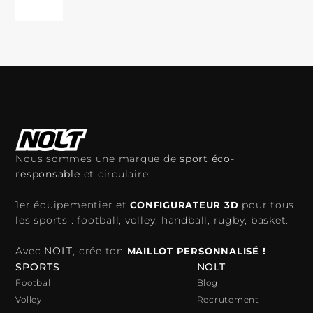
Nous sommes une marque de
sport éco-
responsable
et circulaire.
1er équipementier et
pour tous
CONFIGURATEUR 3D
les sports : football, volley, handball, rugby, basket.
Avec
NOLT
, crée ton
MAILLOT PERSONNALISÉ !
SPORTS
NOLT
Football
Blog
Volley
Recrutement