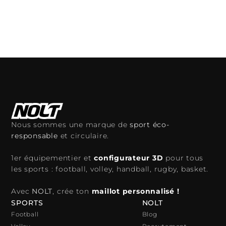
Nous sommes une marque de
sport éco-
responsable
et circulaire.
1er équipementier et
configurateur 3D
pour tous
les sports : football, volley, handball, rugby, basket.
Avec
NOLT
, crée ton
maillot personnalisé !
SPORTS
NOLT
Football
Blog