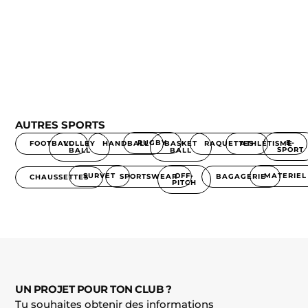
AUTRES SPORTS
RUGBY
E-
FOOTBALL
HANDBALL
RAQUETTES
ATHLÉTISME
VOLLEY
BASKET
SPORT
BALL
BALL
SURVET
MATERIEL
OFF-
BAGAGERIE
SPORTSWEAR
CHAUSSETTES
PITCH
UN PROJET POUR TON CLUB ?
Tu souhaites obtenir des informations