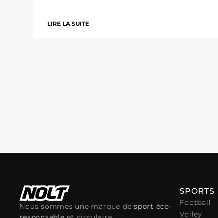
LIRE LA SUITE
SPORTS
Football
Nous sommes une marque de
sport éco-
Volley
responsable
et circulaire.