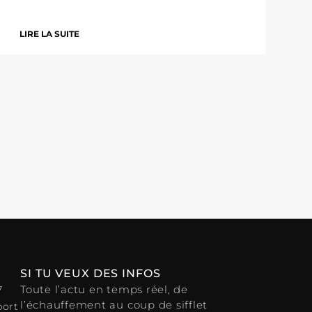
LIRE LA SUITE
SI TU VEUX DES INFOS
Toute l’actu en temps réel, de
7
l’échauffement au coup de sifflet
port