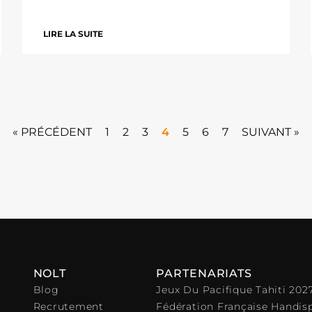
LIRE LA SUITE
« PRÉCÉDENT
1
2
3
4
5
6
7
SUIVANT »
NOLT
PARTENARIATS
Blog
Jeux Du Pacifique Tahiti 202
Recrutement
Fédération Française Handis