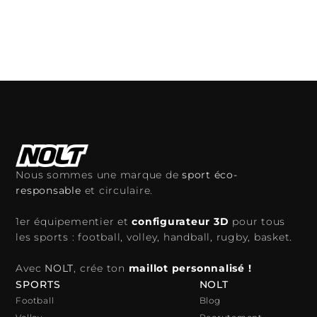
Nous sommes une marque de
sport éco-
responsable
et circulaire.
1er équipementier et
configurateur 3D
pour tous
les sports : football, volley, handball, rugby, basket.
Avec
NOLT
, crée ton
maillot personnalisé !
SPORTS
NOLT
Football
Blog