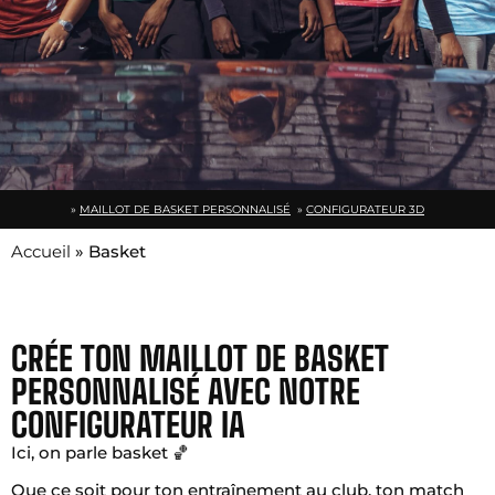
»
MAILLOT DE BASKET PERSONNALISÉ
»
CONFIGURATEUR 3D
Accueil
»
Basket
CRÉE TON MAILLOT DE BASKET
PERSONNALISÉ AVEC NOTRE
CONFIGURATEUR IA
Ici, on parle basket 🏀
Que ce soit pour ton entraînement au club, ton match