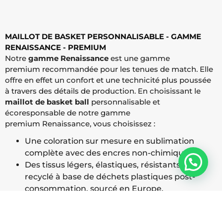
MAILLOT DE BASKET PERSONNALISABLE - GAMME
RENAISSANCE - PREMIUM
Notre
gamme Renaissance
est une gamme
premium recommandée pour les tenues de match. Elle
offre en effet un confort et une technicité plus poussée
à travers des détails de production. En choisissant le
maillot de basket ball
personnalisable et
écoresponsable de notre gamme
premium Renaissance, vous choisissez :
Une coloration sur mesure en sublimation
complète avec des encres non-chimiques
Besoin d'aide ?
Des tissus légers, élastiques, résistants et
recyclé à base de déchets plastiques post-
consommation, sourcé en Europe.
Des vêtements entièrement confectionnés à la
main dans nos ateliers en Europe.