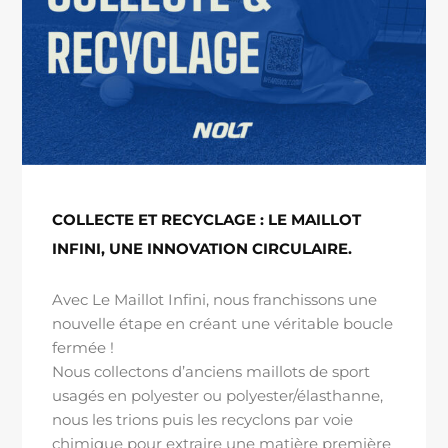
COLLECTE ET RECYCLAGE : LE MAILLOT
INFINI, UNE INNOVATION CIRCULAIRE.
Avec Le Maillot Infini, nous franchissons une
nouvelle étape en créant une véritable boucle
fermée !
Nous collectons d’anciens maillots de sport
usagés en polyester ou polyester/élasthanne,
nous les trions puis les recyclons par voie
chimique pour extraire une matière première