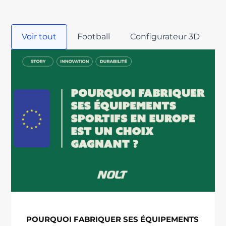
Voir tout
Football
Configurateur 3D
E
POURQUOI FABRIQUER SES ÉQUIPEMENTS