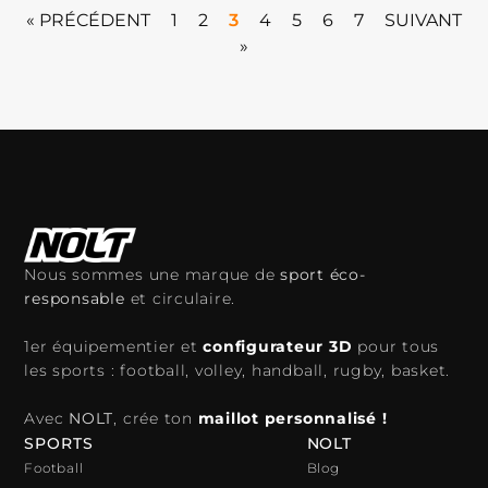
« PRÉCÉDENT
1
2
3
4
5
6
7
SUIVANT
»
Nous sommes une marque de
sport éco-
responsable
et circulaire.
1er équipementier et
configurateur 3D
pour tous
les sports : football, volley, handball, rugby, basket.
Avec
NOLT
, crée ton
maillot personnalisé !
SPORTS
NOLT
Football
Blog