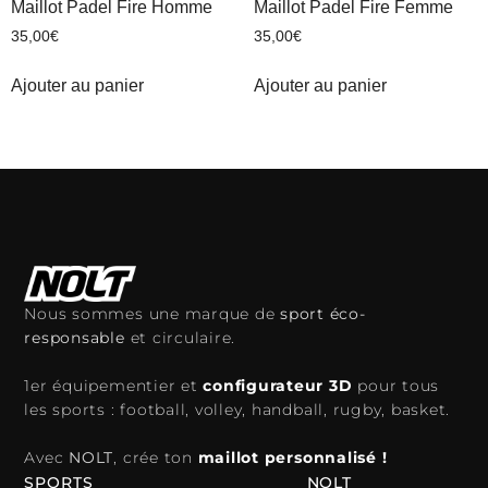
Maillot Padel Fire Homme
Maillot Padel Fire Femme
35,00
€
35,00
€
Ajouter au panier
Ajouter au panier
Nous sommes une marque de
sport éco-
responsable
et circulaire.
1er équipementier et
configurateur 3D
pour tous
les sports : football, volley, handball, rugby, basket.
Avec
NOLT
, crée ton
maillot personnalisé !
SPORTS
NOLT