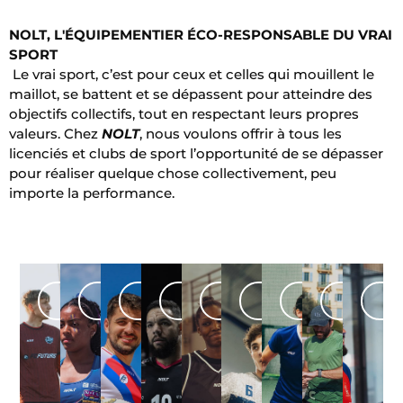
NOLT, L'ÉQUIPEMENTIER ÉCO-RESPONSABLE DU VRAI
SPORT
Le vrai sport, c’est pour ceux et celles qui mouillent le
maillot, se battent et se dépassent pour atteindre des
objectifs collectifs, tout en respectant leurs propres
valeurs. Chez
NOLT
, nous voulons offrir à tous les
licenciés et clubs de sport l’opportunité de se dépasser
pour réaliser quelque chose collectivement, peu
importe la performance.
FOOTBALL
ATHLÉTISME
RUGBY
VOLLEYBALL
BASKETBALL
HANDBALL
TENNIS
RUNNIN
PA