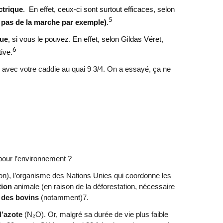
ectrique
.
En effet, ceux-ci sont surtout efficaces, selon
5
n pas de la marche par exemple)
.
que
, si vous le pouvez. En effet, selon Gildas Véret,
6
ive.
s avec votre caddie au quai 9 3/4. On a essayé, ça ne
pour l’environnement ?
on), l’organisme des Nations Unies qui coordonne les
tion
animale (en raison de la déforestation, nécessaire
n des bovins
(notamment)7.
d’azote
(N₂O). Or, malgré sa durée de vie plus faible