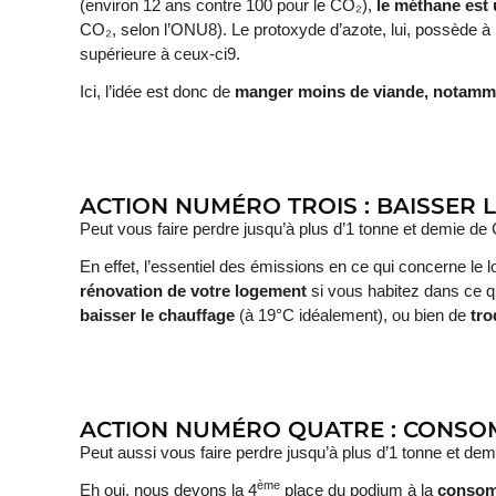
(environ 12 ans contre 100 pour le CO₂),
le méthane est 
CO₂, selon l’ONU8). Le protoxyde d’azote, lui, possède à
supérieure à ceux-ci9.
Ici, l’idée est donc de
manger moins de viande, notamm
ACTION NUMÉRO TROIS : BAISSER
Peut vous faire perdre jusqu’à plus d’1 tonne et demie de
En effet, l’essentiel des émissions en ce qui concerne le 
rénovation de votre logement
si vous habitez dans ce q
baisser le chauffage
(à 19°C idéalement), ou bien de
tro
ACTION NUMÉRO QUATRE : CONS
Peut aussi vous faire perdre jusqu’à plus d’1 tonne et de
ème
Eh oui, nous devons la 4
place du podium à la
consomm