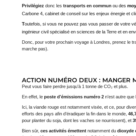
Privilégiez
donc les
transports en commun
ou des
moy
Carbone 4, cabinet de conseil sur les enjeux énergie et cl
T
outefois, si vous ne pouvez pas vous passer de votre véh
ingénieur civil spécialisé en sciences de la Terre et en en
Donc, pour votre prochain voyage à Londres, prenez le tra
marche pas).
ACTION NUMÉRO DEUX : MANGER 
Peut vous faire perdre jusqu’à 1 tonne de CO₂ et plus.
En effet, le
poste d’émissions numéro 2
n’est autre que l
Ici, la viande rouge est notamment visée, et ce, pour dive
efforts des pays afin d’éradiquer la fin dans le monde,
46,
pour planter du soja, dont les vaches se nourrissent), et
3
Bien sûr,
ces activités émettent
notamment du
dioxyde 