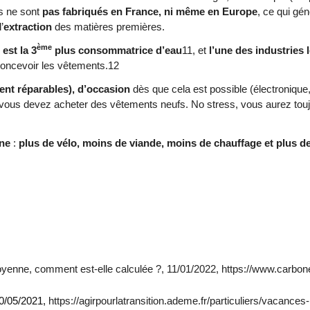
ts ne sont
pas fabriqués en France, ni même en Europe
, ce qui gé
’
extraction
des matières premières.
ème
 est la 3
plus consommatrice d’eau
11, et
l’une des industries 
 concevoir les vêtements.12
ment réparables), d’occasion
dès que cela est possible (électroniqu
us devez acheter des vêtements neufs. No stress, vous aurez toujou
one
:
plus de vélo, moins de viande, moins de chauffage et plus d
nne, comment est-elle calculée ?, 11/01/2022,
https://www.carbo
10/05/2021,
https://agirpourlatransition.ademe.fr/particuliers/vacances-