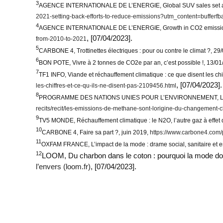
3
AGENCE INTERNATIONALE DE L’ENERGIE, Global SUV sales set anoth
2021-setting-back-efforts-to-reduce-emissions?utm_content=buffe
4
AGENCE INTERNATIONALE DE L’ENERGIE, Growth in CO2 emissions 
, [07/04/2023].
from-2010-to-2021
5
CARBONE 4, Trottinettes électriques : pour ou contre le climat ?, 2
6
BON POTE, Vivre à 2 tonnes de CO2e par an, c’est possible !, 13/0
7
TF1 INFO, Viande et réchauffement climatique : ce que disent les chif
, [07/04/2023].
les-chiffres-et-ce-qu-ils-ne-disent-pas-2109456.html
8
PROGRAMME DES NATIONS UNIES POUR L’ENVIRONNEMENT, Les émissi
recits/recit/les-emissions-de-methane-sont-lorigine-du-changement-c
9
TV5 MONDE, Réchauffement climatique : le N2O, l’autre gaz à effet 
10
CARBONE 4, Faire sa part ?, juin 2019,
https://www.carbone4.com/p
11
OXFAM FRANCE, L’impact de la mode : drame social, sanitaire et 
12
LOOM, Du charbon dans le coton : pourquoi la mode doi
l’envers (loom.fr)
, [07/04/2023].