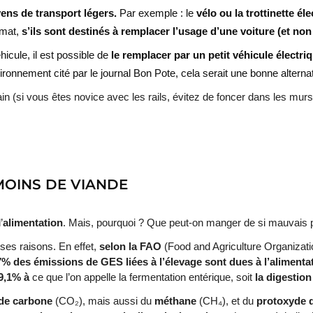
ens de transport légers.
Par exemple : le
vélo ou la trottinette él
imat,
s’ils sont destinés à remplacer l’usage d’une voiture (et no
icule, il est possible de
le remplacer par un petit véhicule électri
vironnement cité par le journal Bon Pote, cela serait une bonne alternat
in (si vous êtes novice avec les rails, évitez de foncer dans les mur
MOINS DE VIANDE
’
alimentation
. Mais, pourquoi ? Que peut-on manger de si mauvais 
rses raisons. En effet,
selon la FAO
(Food and Agriculture Organizati
7% des émissions de GES liées à l’élevage sont dues à l’alimenta
9,1% à
ce que l’on appelle la fermentation entérique, soit
la digestio
de carbone
(CO₂), mais aussi du
méthane
(CH₄), et du
protoxyde 