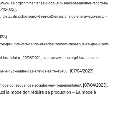
://www.iea.org/commentaries/global-suv-sales-set-another-record-in-
/04/2023].
and-statistics/charts/growth-in-co2-emissions-by-energy-sub-sector-
.
023].
ecologie/lundi-vert-viande-et-rechauffement-climatique-ce-que-disent-
es réduire., 20/08/2021,
https://www.unep.org/fr/actualites-et-
, [07/04/2023].
ue-le-n2o-l-autre-gaz-effet-de-serre-43468
, [07/04/2023].
la-mode-consequences-sociales-environnementales/
oi la mode doit réduire sa production – La mode à