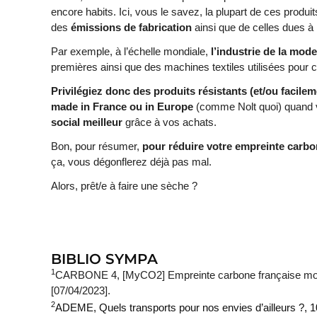
encore habits. Ici, vous le savez, la plupart de ces produi
des
émissions de fabrication
ainsi que de celles dues à l
Par exemple, à l’échelle mondiale,
l’industrie de la mode
premières ainsi que des machines textiles utilisées pour
Privilégiez donc des produits résistants (et/ou facile
made in France ou in Europe
(comme Nolt quoi) quand vo
social meilleur
grâce à vos achats.
Bon, pour résumer,
pour réduire votre empreinte carb
ça, vous dégonflerez déjà pas mal.
Alors, prêt/e à faire une sèche ?
BIBLIO SYMPA
1
CARBONE 4, [MyCO2] Empreinte carbone française moye
[07/04/2023].
2
ADEME, Quels transports pour nos envies d’ailleurs ?, 