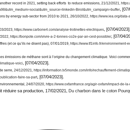
er record in 2021, setting back efforts to reduce emissions, 21/12/2021,
https
, [07
rfba98&utm_medium=social&utm_source=linkedin-Birol&utm_campaign=buffer
by energy sub-sector from 2010 to 2021, 26/10/2022,
https://www.iea.org/data-
, [07/04/2023]
9/03/2023,
https://www.carbone4.com/analyse-trotinettes-electriques
, [07/04/2
1/2022,
https://bonpote.com/vivre-a-2-tonnes-co2e-par-an-cest-possible/
fres (et ce qu’ils ne disent pas), 07/01/2019,
https://www.tf1info.fr/environnement-
ons de méthane sont à l’origine du changement climatique. Voici comment l
, [07/04/2023].
limatique-voici
de serre, 24/12/2021,
https://information.tv5monde.com/info/rechauffement-climatiq
, [07/04/2023].
ublication-faire-sa-part
environnemental, 24/07/2020,
https://www.oxfamfrance.org/agir-oxfam/impact-de-
t réduire sa production, 17/02/2021,
Du charbon dans le coton Pourqu