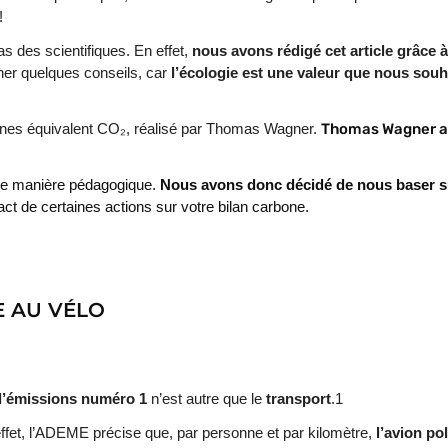
!
des scientifiques. En effet,
nous avons rédigé cet article grâce à
ner quelques conseils, car
l’écologie est une valeur que nous sou
onnes équivalent CO₂, réalisé par Thomas Wagner.
Thomas Wagner 
 de manière pédagogique.
N
ous avons donc décidé de nous baser sur
act de certaines actions sur votre bilan carbone.
E AU VÉLO
.
d’émissions numéro 1
n’est autre que le
transport
.1
 effet, l’ADEME précise que, par personne et par kilomètre,
l’avion pol