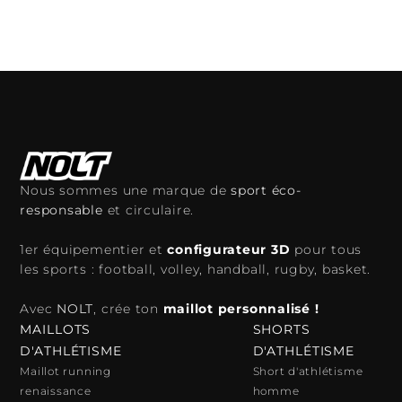
Ajouter au panier
Ajouter au panier
Nous sommes une marque de
sport éco-
responsable
et circulaire.
1er équipementier et
configurateur 3D
pour tous
les sports : football, volley, handball, rugby, basket.
Avec
NOLT
, crée ton
maillot personnalisé !
MAILLOTS
SHORTS
D'ATHLÉTISME
D'ATHLÉTISME
Maillot running
Short d'athlétisme
renaissance
homme