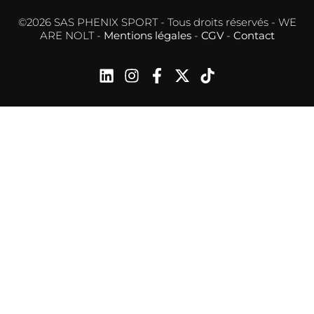
©2026 SAS PHENIX SPORT - Tous droits réservés - WE
ARE NOLT -
Mentions légales
-
CGV
-
Contact