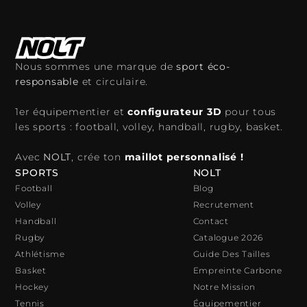
Nous sommes une marque de
sport éco-
responsable
et circulaire.
1er équipementier et
configurateur 3D
pour tous
les sports : football, volley, handball, rugby, basket.
Avec
NOLT
, crée ton
maillot personnalisé !
SPORTS
NOLT
Football
Blog
Volley
Recrutement
Handball
Contact
Rugby
Catalogue 2026
Athlétisme
Guide Des Tailles
Basket
Empreinte Carbone
Hockey
Notre Mission
Tennis
Équipementier