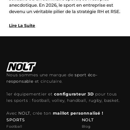
anecdotique. En 2026, le sport en entreprise est
devenu un véritable pilier de la stratégie RH et RSE.
Lire La Suite
Nous sommes une marque de
sport éco-
responsable
et circulaire.
1er équipementier et
configurateur 3D
pour tous
les sports : football, volley, handball, rugby, basket.
Avec
NOLT
, crée ton
maillot personnalisé !
SPORTS
NOLT
Football
Blog