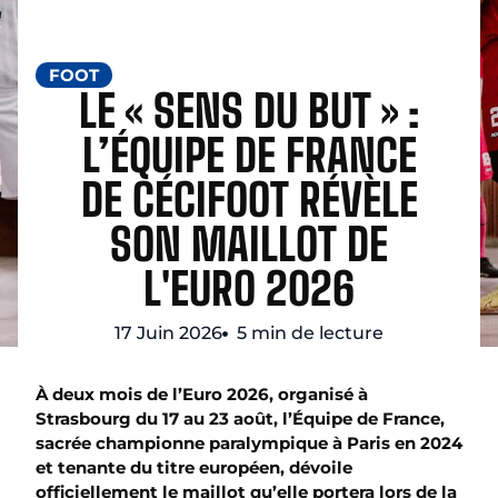
FOOT
LE « SENS DU BUT » :
L’ÉQUIPE DE FRANCE
DE CÉCIFOOT RÉVÈLE
SON MAILLOT DE
L'EURO 2026
17 Juin 2026
5 min de lecture
À deux mois de l’Euro 2026, organisé à
Strasbourg du 17 au 23 août, l’Équipe de France,
sacrée championne paralympique à Paris en 2024
et tenante du titre européen, dévoile
officiellement le maillot qu’elle portera lors de la