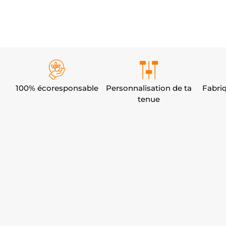
100% écoresponsable
Personnalisation de ta
Fabri
tenue