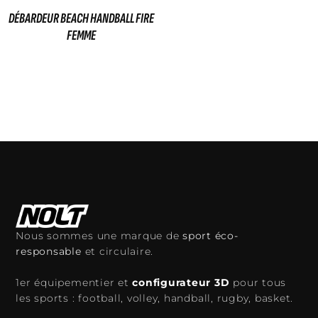
DÉBARDEUR BEACH HANDBALL FIRE
FEMME
35,00
€
Ajouter au panier
Nous sommes une marque de
sport éco-
responsable
et circulaire.
1er équipementier et
configurateur 3D
pour tous
les sports : football, volley, handball, rugby, basket.