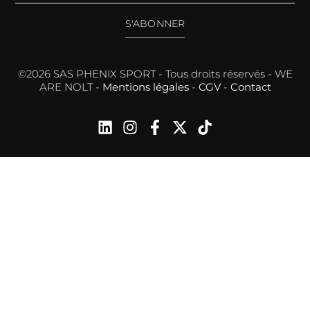
S'ABONNER
©2026 SAS PHENIX SPORT - Tous droits réservés - WE
ARE NOLT -
Mentions légales
-
CGV
-
Contact