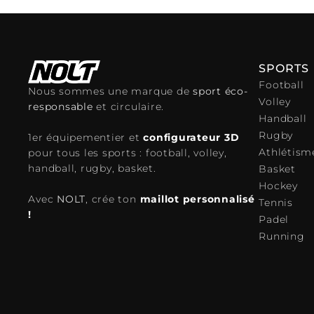
SPORTS
Football
Nous sommes une marque de
sport éco-
Volley
responsable
et circulaire.
Handball
Rugby
1er équipementier et
configurateur 3D
Athlétism
pour tous les sports : football, volley,
handball, rugby, basket.
Basket
Hockey
Avec
NOLT
, crée ton
maillot personnalisé
Tennis
!
Padel
Running