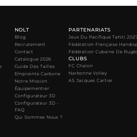
NOLT
PARTENARIATS
Blog
Jeux Du Pacifique Tahiti 202
Recrutement
Fédération Française Handis
Contact
Fédération Cubaine De Rugb
CLUBS
Catalogue 2026
FC Chalon
e
Guide Des Tailles
Narbonne Volley
Empreinte Carbone
AS Jacques Cartier
Notre Mission
Équipementier
Configurateur 3D
Configurateur 3D -
FAQ
Qui Sommes Nous ?