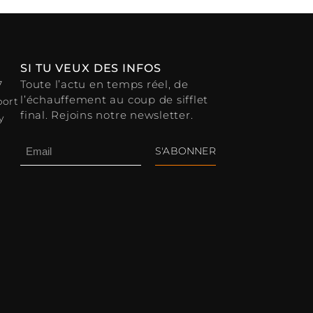
SI TU VEUX DES INFOS
Toute l’actu en temps réel, de
7
l’échauffement au coup de sifflet
port
final. Rejoins notre newsletter.
y
S'ABONNER