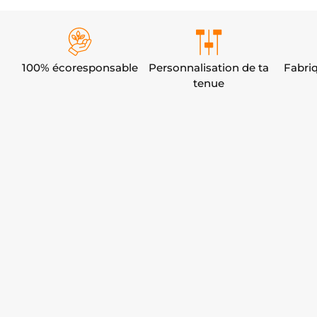
100% écoresponsable
Personnalisation de ta
Fabri
tenue