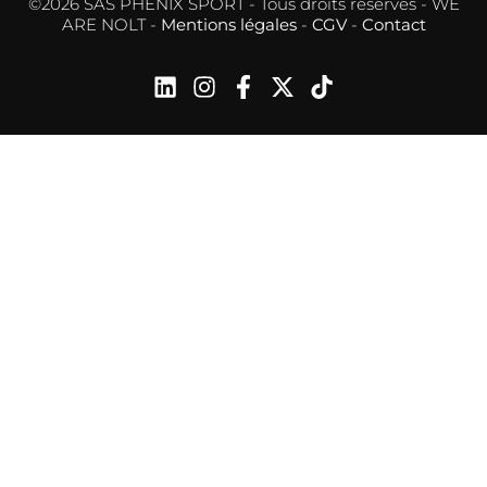
©2026 SAS PHENIX SPORT - Tous droits réservés - WE
ARE NOLT -
Mentions légales
-
CGV
-
Contact