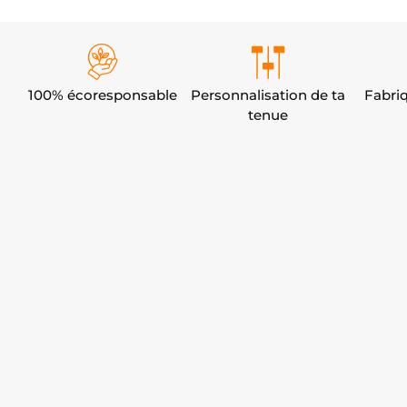
100% écoresponsable
Personnalisation de ta
Fabri
tenue