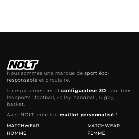
Ajouter au panier
Ajouter au panier
Nous sommes une marque de
sport éco-
responsable
et circulaire.
1er équipementier et
configurateur 3D
pour tous
les sports : football, volley, handball, rugby,
basket.
Avec
NOLT
, crée ton
maillot personnalisé !
MATCHWEAR
MATCHWEAR
HOMME
FEMME