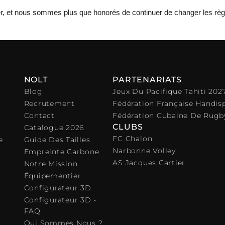
r
, et nous sommes plus que honorés de continuer de changer les règl
NOLT
PARTENARIATS
Blog
Jeux Du Pacifique Tahiti 202
Recrutement
Fédération Française Handis
Contact
Fédération Cubaine De Rugb
CLUBS
Catalogue 2026
FC Chalon
e
Guide Des Tailles
Narbonne Volley
Empreinte Carbone
AS Jacques Cartier
Notre Mission
Équipementier
Configurateur 3D
Configurateur 3D -
FAQ
Qui Sommes Nous ?