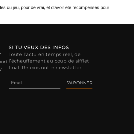
es du jeu, pour de vrai, et d’avoir été récompensés pour
SI TU VEUX DES INFOS
Toute l’actu en temps réel, de
7
l’échauffement au coup de sifflet
port
final. Rejoins notre newsletter.
y
S'ABONNER