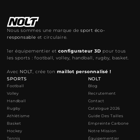
Nous sommes une marque de
sport éco-
responsable
et circulaire.
1er équipementier et
configurateur 3D
pour tous
les sports : football, volley, handball, rugby, basket.
Avec
NOLT
, crée ton
maillot personnalisé !
SPORTS
NOLT
Football
Blog
Volley
Recrutement
Handball
Contact
Rugby
Catalogue 2026
Athlétisme
Guide Des Tailles
Basket
Empreinte Carbone
Hockey
Notre Mission
Tennis
Équipementier