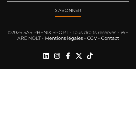
S'ABONNER
©2026 SAS PHENIX SPORT - Tous droits réservés - WE
ARE NOLT -
Mentions légales
-
CGV
-
Contact