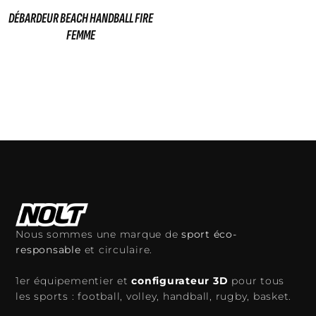
DÉBARDEUR BEACH HANDBALL FIRE
FEMME
35,00
€
Ajouter au panier
Nous sommes une marque de
sport éco-
responsable
et circulaire.
1er équipementier et
configurateur 3D
pour tous
les sports : football, volley, handball, rugby, basket.