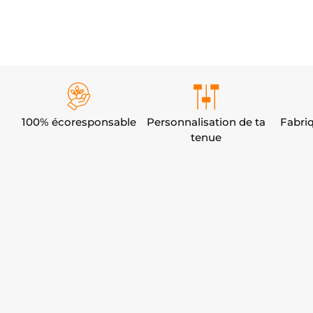
100% écoresponsable
Personnalisation de ta
Fabri
tenue