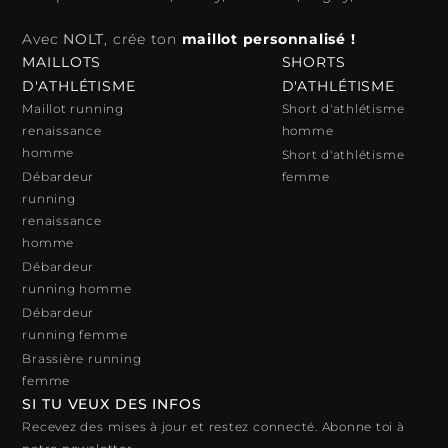
Avec
NOLT
, crée ton
maillot personnalisé !
MAILLOTS
SHORTS
D'ATHLÉTISME
D'ATHLÉTISME
Maillot running
Short d'athlétisme
renaissance
homme
homme
Short d'athlétisme
Débardeur
femme
running
renaissance
homme
Débardeur
running homme
Débardeur
running femme
Brassière running
femme
SI TU VEUX DES INFOS
Recevez des mises à jour et restez connecté. Abonne toi à