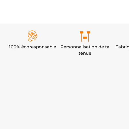
100% écoresponsable
Personnalisation de ta
Fabri
tenue