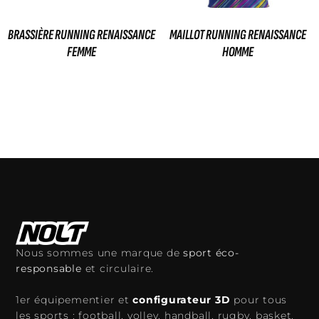
BRASSIÈRE RUNNING RENAISSANCE
MAILLOT RUNNING RENAISSANCE
FEMME
HOMME
49,00
€
49,00
€
Ajouter au panier
Ajouter au panier
Nous sommes une marque de
sport éco-
responsable
et circulaire.
1er équipementier et
configurateur 3D
pour tous
les sports : football, volley, handball, rugby, basket.