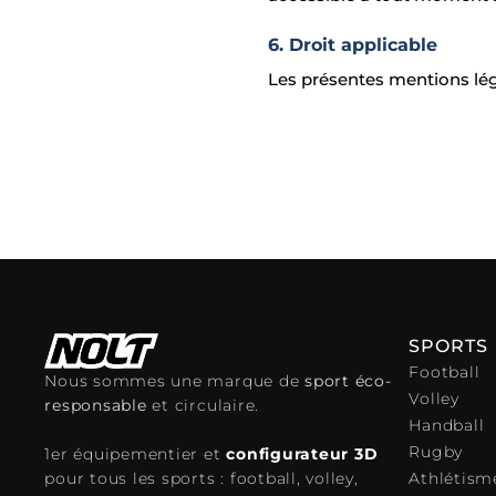
6. Droit applicable
Les présentes mentions léga
SPORTS
Football
Nous sommes une marque de
sport éco-
Volley
responsable
et circulaire.
Handball
Rugby
1er équipementier et
configurateur 3D
Athlétism
pour tous les sports : football, volley,