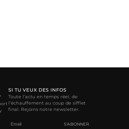
SI TU VEUX DES INFOS
Toute l’actu en temps réel, de
7
l’échauffement au coup de sifflet
port
final. Rejoins notre newsletter.
y
S'ABONNER