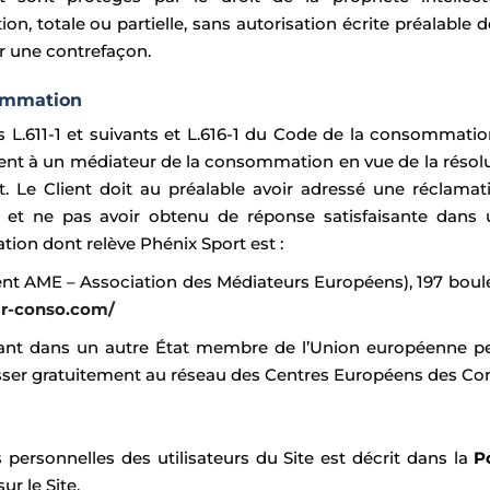
on, totale ou partielle, sans autorisation écrite préalable 
er une contrefaçon.
sommation
 L.611-1 et suivants et L.616-1 du Code de la consommati
ment à un médiateur de la consommation en vue de la résolut
t. Le Client doit au préalable avoir adressé une réclamati
) et ne pas avoir obtenu de réponse satisfaisante dans 
on dont relève Phénix Sport est :
t AME – Association des Médiateurs Européens), 197 boul
ir-conso.com/
nt dans un autre État membre de l’Union européenne p
adresser gratuitement au réseau des Centres Européens des 
personnelles des utilisateurs du Site est décrit dans la
P
r le Site.