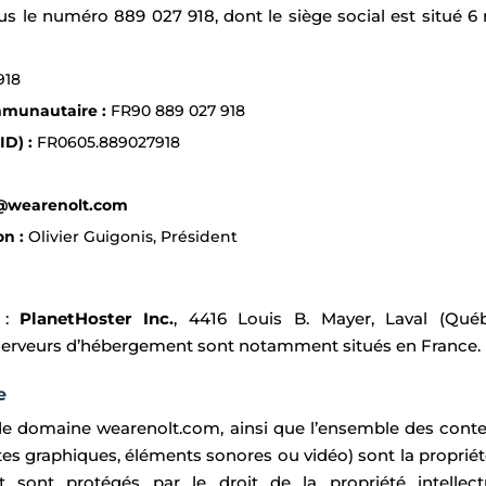
us le numéro 889 027 918, dont le siège social est situé 6
918
mmunautaire :
FR90 889 027 918
ID) :
FR0605.889027918
@wearenolt.com
on :
Olivier Guigonis, Président
r :
PlanetHoster Inc.
, 4416 Louis B. Mayer, Laval (Qu
 serveurs d’hébergement sont notamment situés en France.
e
de domaine wearenolt.com, ainsi que l’ensemble des contenu
tes graphiques, éléments sonores ou vidéo) sont la propriét
 sont protégés par le droit de la propriété intellectu