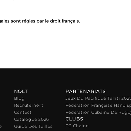
les sont régies par le droit français.
NOLT
PARTENARIATS
Blog
Jeux Du Pacifique Tahiti 202
Recrutement
Fédération Française Handis
Contact
Fédération Cubaine De Rugb
CLUBS
Catalogue 2026
FC Chalon
e
Guide Des Tailles