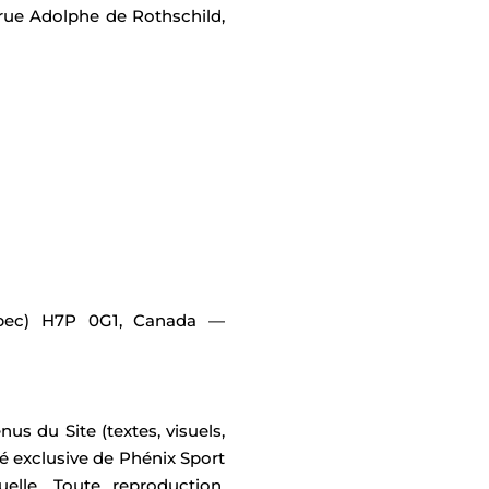
 rue Adolphe de Rothschild,
ébec) H7P 0G1, Canada —
s du Site (textes, visuels,
é exclusive de Phénix Sport
elle. Toute reproduction,