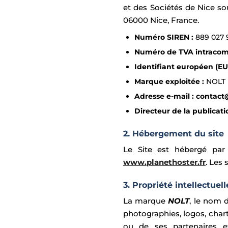
et des Sociétés de Nice so
06000 Nice, France.
Numéro SIREN :
889 027 
Numéro de TVA intraco
Identifiant européen (EU
Marque exploitée :
NOLT
Adresse e-mail :
contact
Directeur de la publicati
2. Hébergement du site
Le Site est hébergé pa
www.planethoster.fr
. Les
3. Propriété intellectuell
La marque
NOLT
, le nom 
photographies, logos, char
ou de ses partenaires et