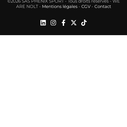
©2026 SAS PHENIX SPORT - Tous droits réservés - WE
ARE NOLT -
Mentions légales
-
CGV
-
Contact