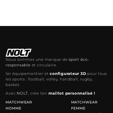
Ajouter au panier
Ajouter au panier
Nous sommes une marque de
sport éco-
responsable
et circulaire.
1er équipementier et
configurateur 3D
pour tous
les sports : football, volley, handball, rugby,
basket.
Avec
NOLT
, crée ton
maillot personnalisé !
MATCHWEAR
MATCHWEAR
HOMME
FEMME