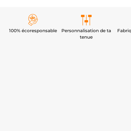
100% écoresponsable
Personnalisation de ta
Fabri
tenue