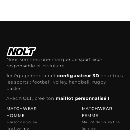
Nous sommes une marque de
sport éco-
responsable
et circulaire.
1er équipementier et
configurateur 3D
pour tous
les sports : football, volley, handball, rugby,
basket.
Avec
NOLT
, crée ton
maillot personnalisé !
MATCHWEAR
MATCHWEAR
HOMME
FEMME
Maillot de volley
Maillot de volley fire
fire homme
femme