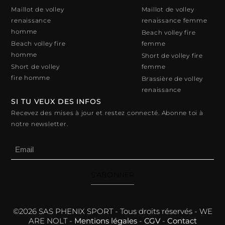
Maillot de volley
Maillot de volley
renaissance
renaissance femme
homme
Beach volley fire
Beach volley fire
femme
homme
Short de volley fire
Short de volley
femme
fire homme
Brassière de volley
renaissance
SI TU VEUX DES INFOS
Recevez des mises à jour et restez connecté. Abonne toi à
notre newsletter.
S'ABONNER
©2026 SAS PHENIX SPORT - Tous droits réservés - WE
ARE NOLT -
Mentions légales
-
CGV
-
Contact