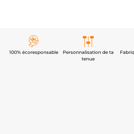
100% écoresponsable
Personnalisation de ta
Fabri
tenue