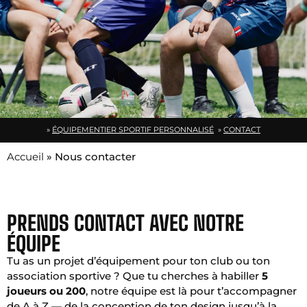
»
ÉQUIPEMENTIER SPORTIF PERSONNALISÉ
»
CONTACT
Accueil
»
Nous contacter
PRENDS CONTACT AVEC NOTRE
ÉQUIPE
Tu as un projet d’équipement pour ton club ou ton
association sportive ? Que tu cherches à habiller
5
joueurs ou 200
, notre équipe est là pour t’accompagner
de A à Z — de la conception de ton design jusqu’à la