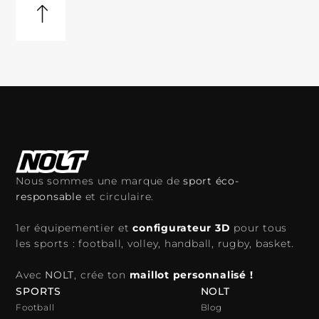
Nous sommes une marque de
sport éco-
responsable
et circulaire.
1er équipementier et
configurateur 3D
pour tous
les sports : football, volley, handball, rugby, basket.
Avec
NOLT
, crée ton
maillot personnalisé !
SPORTS
NOLT
Football
Blog